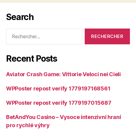
Search
Rechercher :
Recent Posts
Aviator Crash Game: Vittorie Veloci nei Cieli
WPPoster repost verify 1779197168561
WPPoster repost verify 1779197015687
BetAndYou Casino – Vysoce intenzivní hraní
pro rychlé výhry