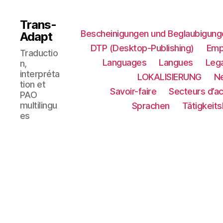
Trans-
Bescheinigungen und Beglaubigung
Adapt
DTP (Desktop-Publishing)
Emp
Traductio
Languages
Langues
Lega
n,
interpréta
LOKALISIERUNG​
N
tion et
Savoir-faire
Secteurs d’ac
PAO
multilingu
Sprachen
Tätigkeit
es