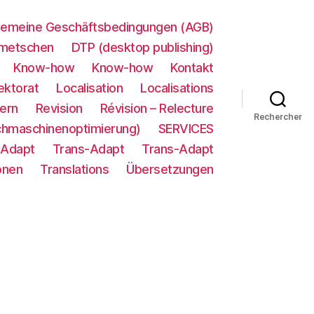
gemeine Geschäftsbedingungen (AGB)
metschen
DTP (desktop publishing)
Know-how
Know-how
Kontakt
ektorat
Localisation
Localisations
ern
Revision
Révision – Relecture
Rechercher
chmaschinenoptimierung)
SERVICES
-Adapt
Trans-Adapt
Trans-Adapt
onen
Translations
Übersetzungen