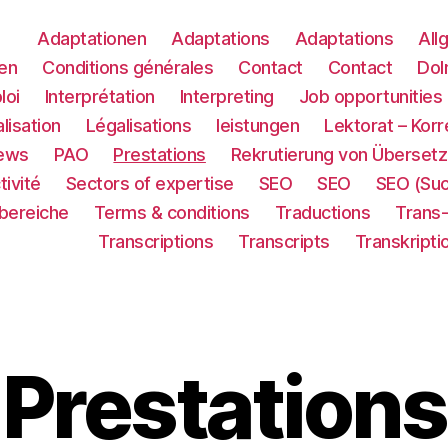
Adaptationen
Adaptations
Adaptations
All
en
Conditions générales
Contact
Contact
Dol
loi
Interprétation
Interpreting
Job opportunities
lisation
Légalisations
leistungen
Lektorat – Korr
ews
PAO
Prestations
Rekrutierung von Übersetz
tivité
Sectors of expertise
SEO
SEO
SEO (Su
sbereiche
Terms & conditions
Traductions
Trans
Transcriptions
Transcripts
Transkripti
Prestations