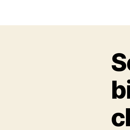
S
b
c