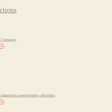
ctions
31 langues
Traductions assermentées officielles