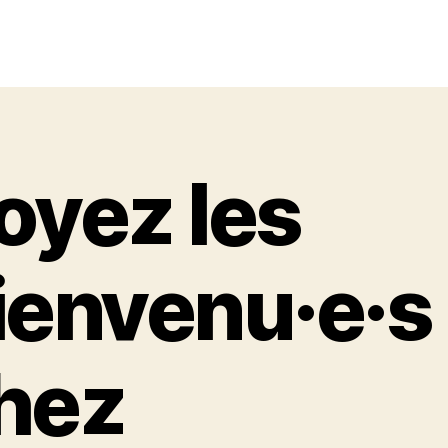
oyez les
ienvenu·e·s
hez