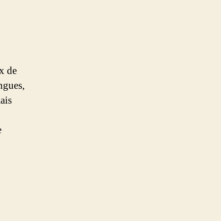
ux de
ingues,
ais
e