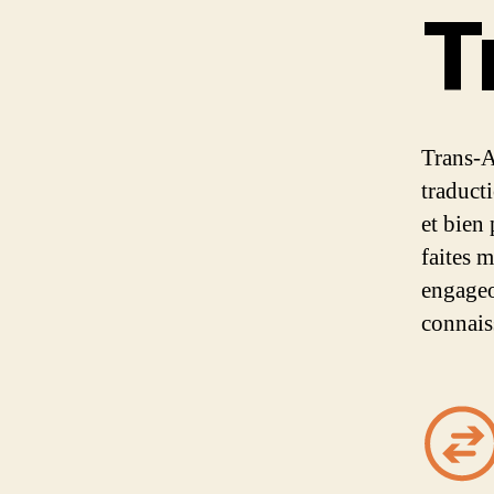
T
Trans-A
traduct
et bien
faites 
engageo
connais