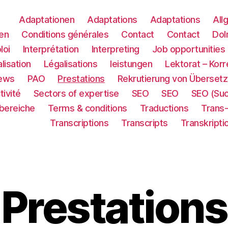
Adaptationen
Adaptations
Adaptations
All
en
Conditions générales
Contact
Contact
Dol
loi
Interprétation
Interpreting
Job opportunities
lisation
Légalisations
leistungen
Lektorat – Korr
ews
PAO
Prestations
Rekrutierung von Übersetz
tivité
Sectors of expertise
SEO
SEO
SEO (Su
sbereiche
Terms & conditions
Traductions
Trans
Transcriptions
Transcripts
Transkripti
Prestations