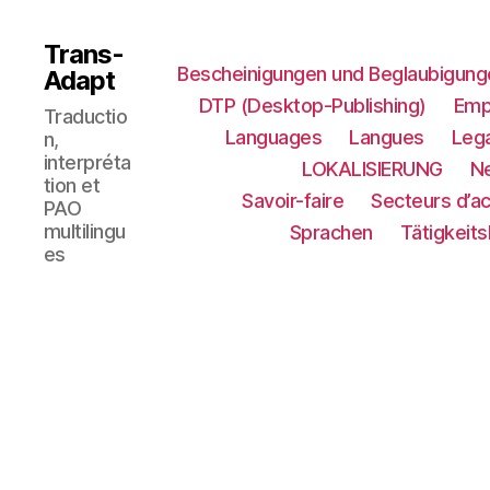
Trans-
Bescheinigungen und Beglaubigung
Adapt
DTP (Desktop-Publishing)
Emp
Traductio
Languages
Langues
Lega
n,
interpréta
LOKALISIERUNG​
N
tion et
Savoir-faire
Secteurs d’ac
PAO
multilingu
Sprachen
Tätigkeit
es