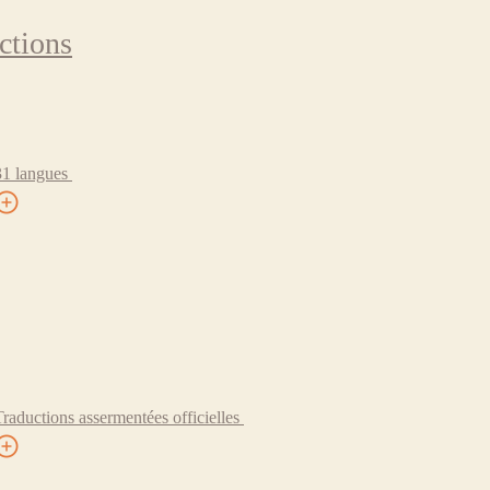
ctions
31 langues
Traductions assermentées officielles