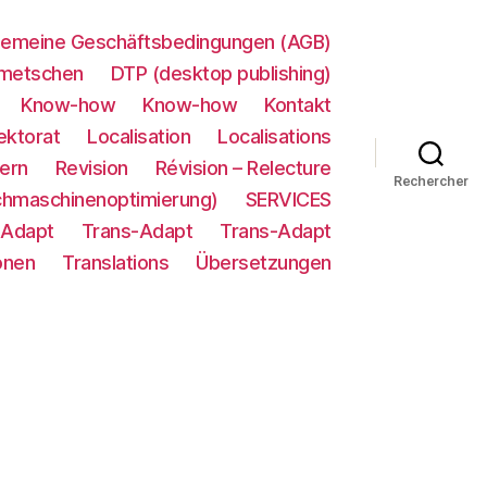
gemeine Geschäftsbedingungen (AGB)
metschen
DTP (desktop publishing)
Know-how
Know-how
Kontakt
ektorat
Localisation
Localisations
ern
Revision
Révision – Relecture
Rechercher
chmaschinenoptimierung)
SERVICES
-Adapt
Trans-Adapt
Trans-Adapt
onen
Translations
Übersetzungen