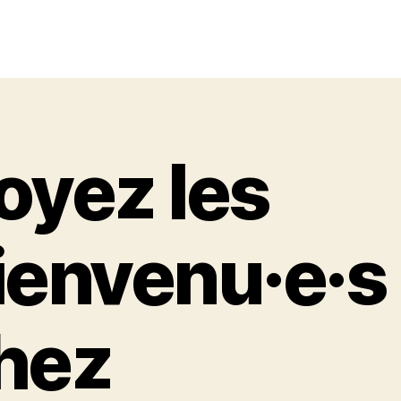
oyez les
ienvenu·e·s
hez