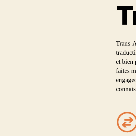
T
Trans-A
traduct
et bien
faites 
engageo
connais