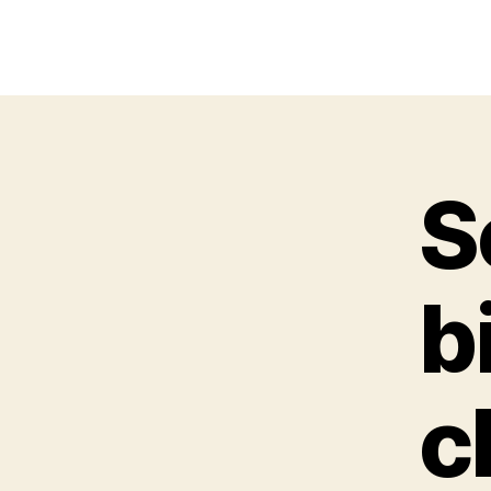
S
b
c