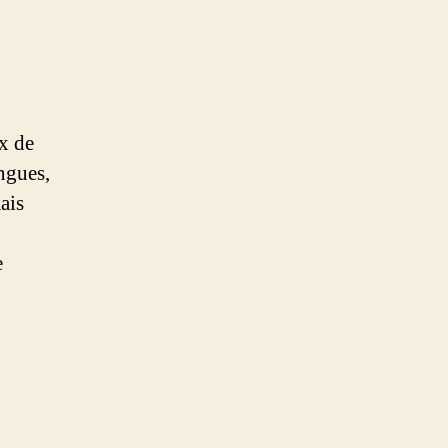
ux de
ingues,
ais
e