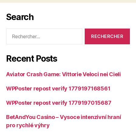
Search
Rechercher :
Recent Posts
Aviator Crash Game: Vittorie Veloci nei Cieli
WPPoster repost verify 1779197168561
WPPoster repost verify 1779197015687
BetAndYou Casino – Vysoce intenzivní hraní
pro rychlé výhry