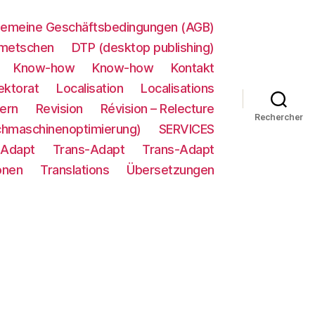
gemeine Geschäftsbedingungen (AGB)
metschen
DTP (desktop publishing)
Know-how
Know-how
Kontakt
ektorat
Localisation
Localisations
ern
Revision
Révision – Relecture
Rechercher
chmaschinenoptimierung)
SERVICES
-Adapt
Trans-Adapt
Trans-Adapt
onen
Translations
Übersetzungen