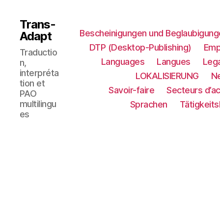
Trans-
Bescheinigungen und Beglaubigung
Adapt
DTP (Desktop-Publishing)
Emp
Traductio
Languages
Langues
Lega
n,
interpréta
LOKALISIERUNG​
N
tion et
Savoir-faire
Secteurs d’ac
PAO
multilingu
Sprachen
Tätigkeit
es