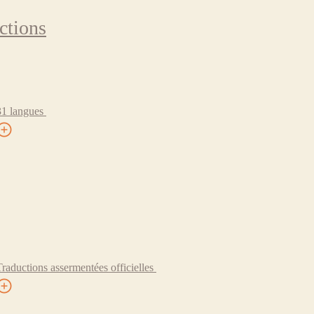
ctions
31 langues
Traductions assermentées officielles