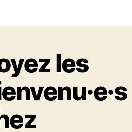
oyez les
ienvenu·e·s
hez