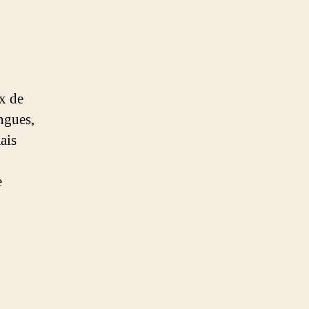
ux de
ingues,
ais
e