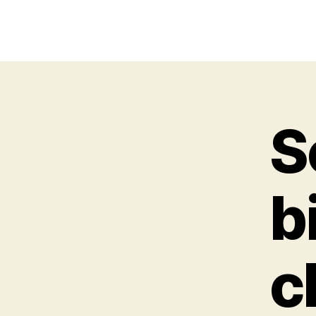
S
b
c