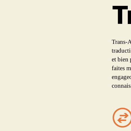
T
Trans-A
traduct
et bien
faites 
engageo
connais