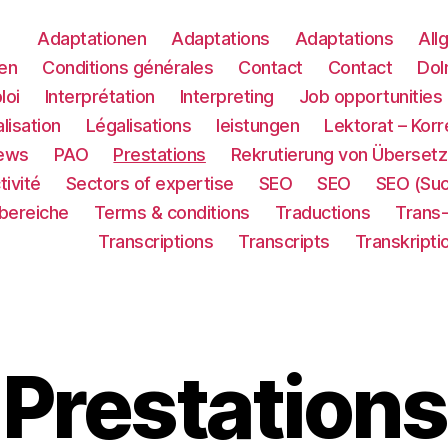
Adaptationen
Adaptations
Adaptations
All
en
Conditions générales
Contact
Contact
Dol
loi
Interprétation
Interpreting
Job opportunities
lisation
Légalisations
leistungen
Lektorat – Korr
ews
PAO
Prestations
Rekrutierung von Übersetz
tivité
Sectors of expertise
SEO
SEO
SEO (Su
sbereiche
Terms & conditions
Traductions
Trans
Transcriptions
Transcripts
Transkripti
Prestations