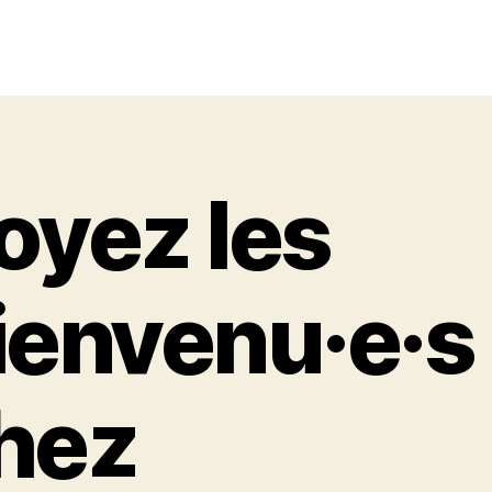
oyez les
ienvenu·e·s
hez