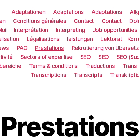
Adaptationen
Adaptations
Adaptations
All
en
Conditions générales
Contact
Contact
Dol
loi
Interprétation
Interpreting
Job opportunities
lisation
Légalisations
leistungen
Lektorat – Korr
ews
PAO
Prestations
Rekrutierung von Übersetz
tivité
Sectors of expertise
SEO
SEO
SEO (Su
sbereiche
Terms & conditions
Traductions
Trans
Transcriptions
Transcripts
Transkripti
Prestations