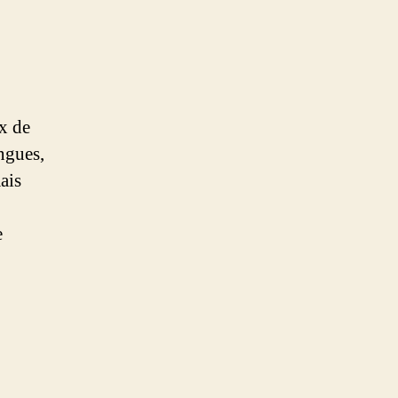
ux de
ingues,
ais
e