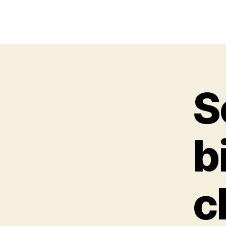
S
b
c