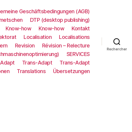
gemeine Geschäftsbedingungen (AGB)
metschen
DTP (desktop publishing)
Know-how
Know-how
Kontakt
ektorat
Localisation
Localisations
ern
Revision
Révision – Relecture
Rechercher
chmaschinenoptimierung)
SERVICES
-Adapt
Trans-Adapt
Trans-Adapt
onen
Translations
Übersetzungen