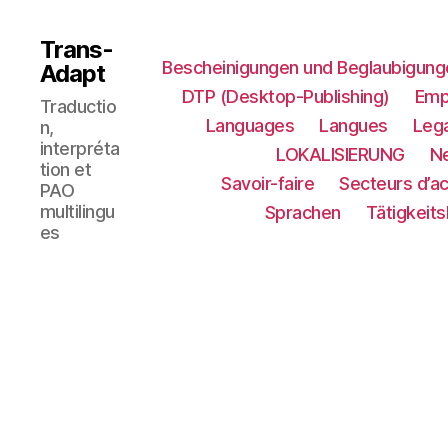
Trans-
Bescheinigungen und Beglaubigung
Adapt
DTP (Desktop-Publishing)
Emp
Traductio
Languages
Langues
Lega
n,
interpréta
LOKALISIERUNG​
N
tion et
Savoir-faire
Secteurs d’ac
PAO
multilingu
Sprachen
Tätigkeit
es