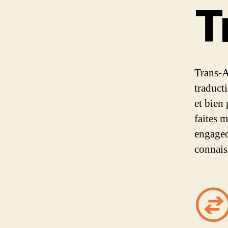
T
Trans-A
traduct
et bien
faites 
engageo
connais