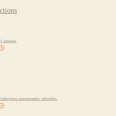
ctions
31 langues
Traductions assermentées officielles