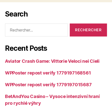
Search
Rechercher :
Recent Posts
Aviator Crash Game: Vittorie Veloci nei Cieli
WPPoster repost verify 1779197168561
WPPoster repost verify 1779197015687
BetAndYou Casino – Vysoce intenzivní hraní
pro rychlé výhry