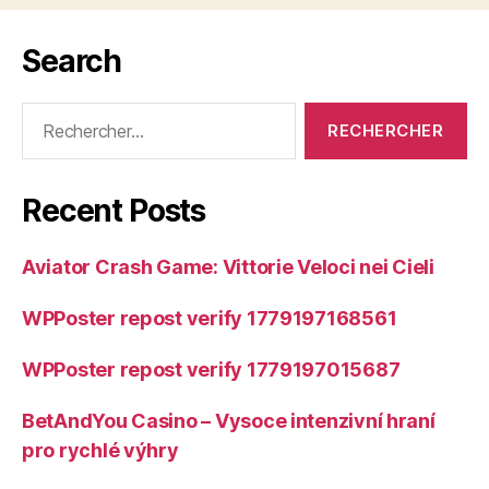
Search
Rechercher :
Recent Posts
Aviator Crash Game: Vittorie Veloci nei Cieli
WPPoster repost verify 1779197168561
WPPoster repost verify 1779197015687
BetAndYou Casino – Vysoce intenzivní hraní
pro rychlé výhry