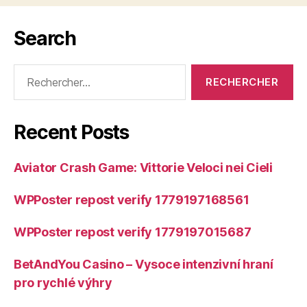
Search
Rechercher :
Recent Posts
Aviator Crash Game: Vittorie Veloci nei Cieli
WPPoster repost verify 1779197168561
WPPoster repost verify 1779197015687
BetAndYou Casino – Vysoce intenzivní hraní
pro rychlé výhry