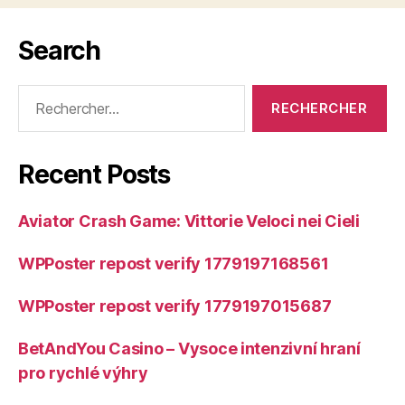
Search
Rechercher :
Recent Posts
Aviator Crash Game: Vittorie Veloci nei Cieli
WPPoster repost verify 1779197168561
WPPoster repost verify 1779197015687
BetAndYou Casino – Vysoce intenzivní hraní
pro rychlé výhry