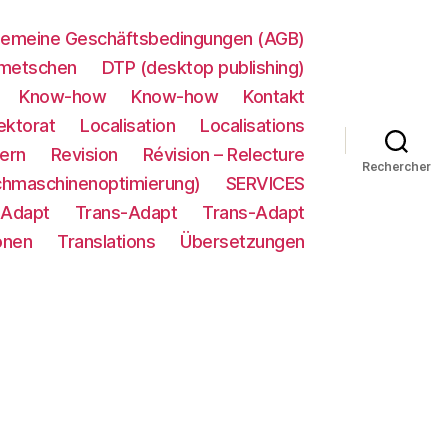
gemeine Geschäftsbedingungen (AGB)
metschen
DTP (desktop publishing)
Know-how
Know-how
Kontakt
ektorat
Localisation
Localisations
ern
Revision
Révision – Relecture
Rechercher
chmaschinenoptimierung)
SERVICES
-Adapt
Trans-Adapt
Trans-Adapt
onen
Translations
Übersetzungen