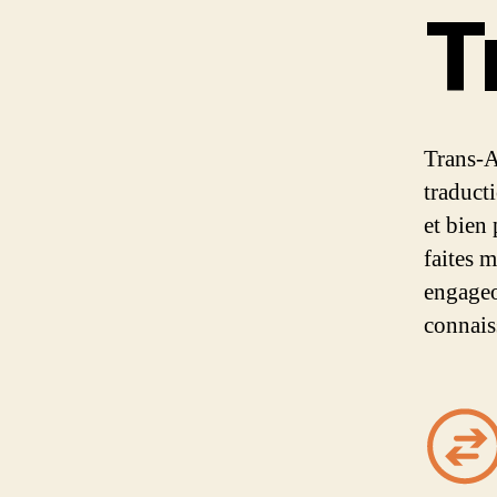
T
Trans-A
traduct
et bien
faites 
engageo
connais