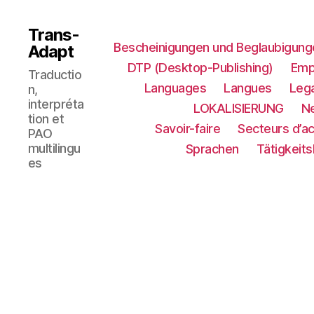
Trans-
Bescheinigungen und Beglaubigung
Adapt
DTP (Desktop-Publishing)
Emp
Traductio
Languages
Langues
Lega
n,
interpréta
LOKALISIERUNG​
N
tion et
Savoir-faire
Secteurs d’ac
PAO
multilingu
Sprachen
Tätigkeit
es