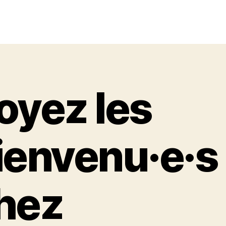
oyez les
ienvenu·e·s
hez