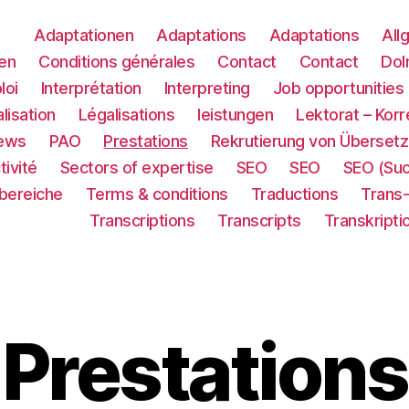
Adaptationen
Adaptations
Adaptations
All
en
Conditions générales
Contact
Contact
Dol
loi
Interprétation
Interpreting
Job opportunities
lisation
Légalisations
leistungen
Lektorat – Korr
ews
PAO
Prestations
Rekrutierung von Übersetz
tivité
Sectors of expertise
SEO
SEO
SEO (Su
sbereiche
Terms & conditions
Traductions
Trans
Transcriptions
Transcripts
Transkripti
Prestations