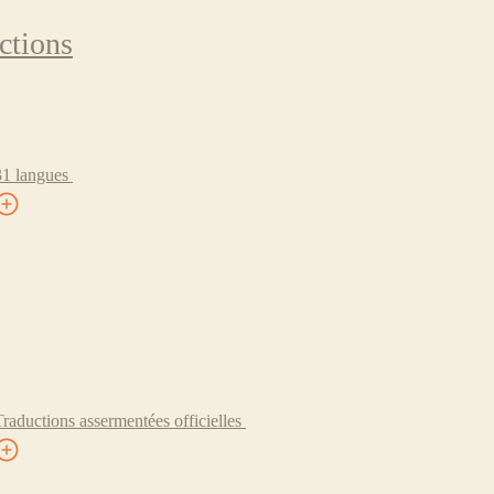
ctions
31 langues
Traductions assermentées officielles