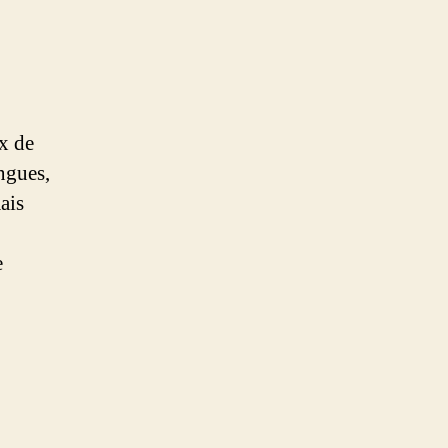
ux de
ingues,
ais
e