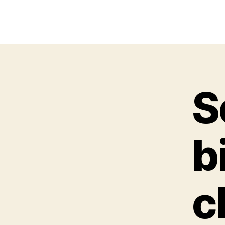
S
b
c