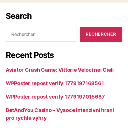
Search
Rechercher :
Recent Posts
Aviator Crash Game: Vittorie Veloci nei Cieli
WPPoster repost verify 1779197168561
WPPoster repost verify 1779197015687
BetAndYou Casino – Vysoce intenzivní hraní
pro rychlé výhry