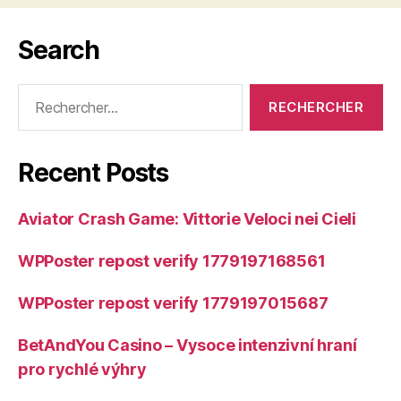
Search
Rechercher :
Recent Posts
Aviator Crash Game: Vittorie Veloci nei Cieli
WPPoster repost verify 1779197168561
WPPoster repost verify 1779197015687
BetAndYou Casino – Vysoce intenzivní hraní
pro rychlé výhry