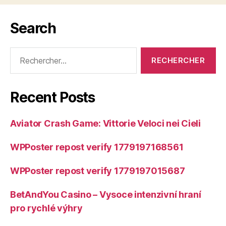
Search
Rechercher :
Recent Posts
Aviator Crash Game: Vittorie Veloci nei Cieli
WPPoster repost verify 1779197168561
WPPoster repost verify 1779197015687
BetAndYou Casino – Vysoce intenzivní hraní
pro rychlé výhry