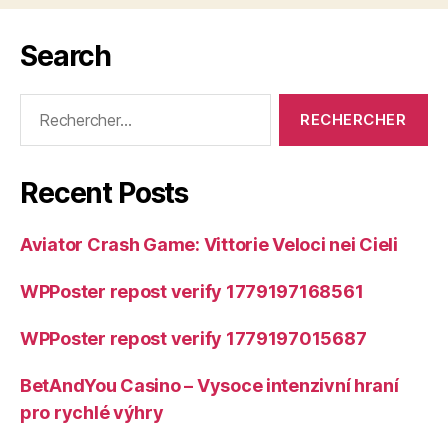
Search
Rechercher :
Recent Posts
Aviator Crash Game: Vittorie Veloci nei Cieli
WPPoster repost verify 1779197168561
WPPoster repost verify 1779197015687
BetAndYou Casino – Vysoce intenzivní hraní
pro rychlé výhry