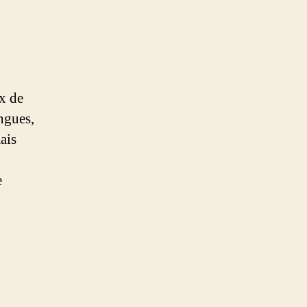
ux de
ingues,
ais
e