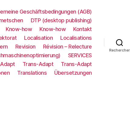
gemeine Geschäftsbedingungen (AGB)
metschen
DTP (desktop publishing)
Know-how
Know-how
Kontakt
ektorat
Localisation
Localisations
ern
Revision
Révision – Relecture
Rechercher
chmaschinenoptimierung)
SERVICES
-Adapt
Trans-Adapt
Trans-Adapt
onen
Translations
Übersetzungen