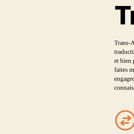
T
Trans-A
traduct
et bien
faites 
engageo
connais