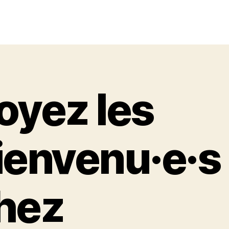
oyez les
ienvenu·e·s
hez