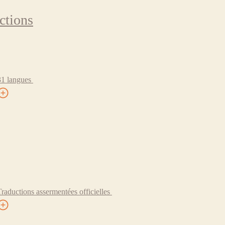
ctions
31 langues
Traductions assermentées officielles