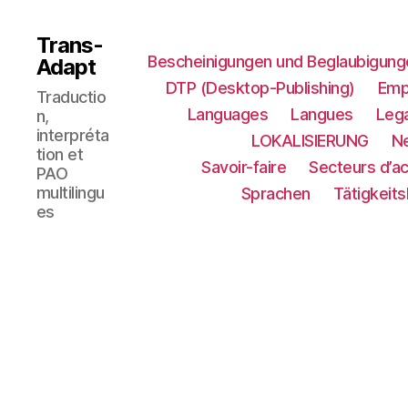
Trans-
Bescheinigungen und Beglaubigung
Adapt
DTP (Desktop-Publishing)
Emp
Traductio
Languages
Langues
Lega
n,
interpréta
LOKALISIERUNG​
N
tion et
Savoir-faire
Secteurs d’ac
PAO
multilingu
Sprachen
Tätigkeit
es