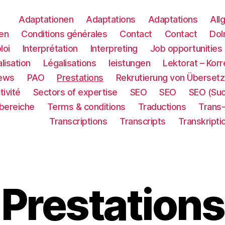
Adaptationen
Adaptations
Adaptations
All
en
Conditions générales
Contact
Contact
Dol
loi
Interprétation
Interpreting
Job opportunities
lisation
Légalisations
leistungen
Lektorat – Korr
ews
PAO
Prestations
Rekrutierung von Übersetz
tivité
Sectors of expertise
SEO
SEO
SEO (Su
sbereiche
Terms & conditions
Traductions
Trans
Transcriptions
Transcripts
Transkripti
Prestations