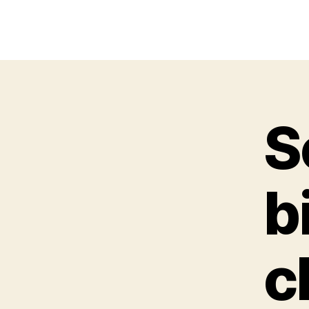
S
b
c