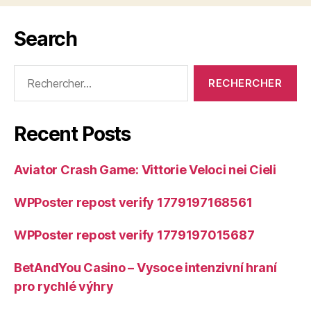
Search
Rechercher :
Recent Posts
Aviator Crash Game: Vittorie Veloci nei Cieli
WPPoster repost verify 1779197168561
WPPoster repost verify 1779197015687
BetAndYou Casino – Vysoce intenzivní hraní
pro rychlé výhry