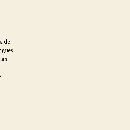
ux de
ingues,
ais
e