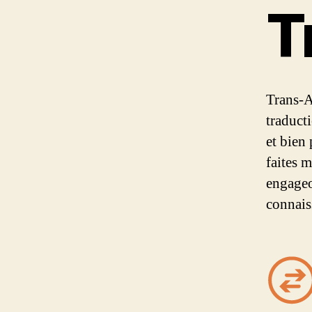
T
Trans-A
traduct
et bien
faites 
engageo
connais