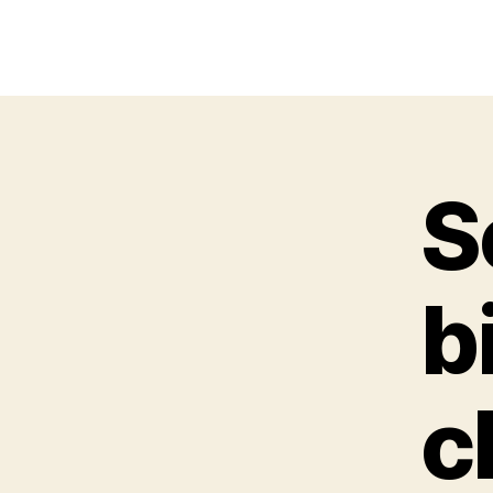
S
b
c