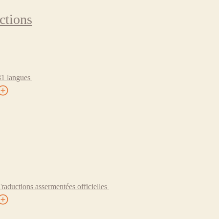
ctions
31 langues
Traductions assermentées officielles