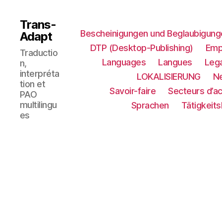
Trans-
Bescheinigungen und Beglaubigung
Adapt
DTP (Desktop-Publishing)
Emp
Traductio
Languages
Langues
Lega
n,
interpréta
LOKALISIERUNG​
N
tion et
Savoir-faire
Secteurs d’ac
PAO
multilingu
Sprachen
Tätigkeit
es