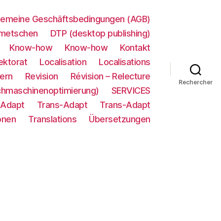
gemeine Geschäftsbedingungen (AGB)
metschen
DTP (desktop publishing)
Know-how
Know-how
Kontakt
ektorat
Localisation
Localisations
ern
Revision
Révision – Relecture
Rechercher
chmaschinenoptimierung)
SERVICES
-Adapt
Trans-Adapt
Trans-Adapt
onen
Translations
Übersetzungen