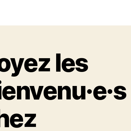
oyez les
ienvenu·e·s
hez