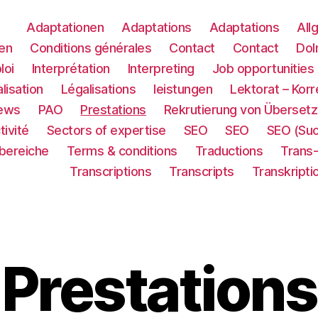
Adaptationen
Adaptations
Adaptations
All
en
Conditions générales
Contact
Contact
Dol
loi
Interprétation
Interpreting
Job opportunities
lisation
Légalisations
leistungen
Lektorat – Korr
ews
PAO
Prestations
Rekrutierung von Übersetz
tivité
Sectors of expertise
SEO
SEO
SEO (Su
sbereiche
Terms & conditions
Traductions
Trans
Transcriptions
Transcripts
Transkripti
Prestations