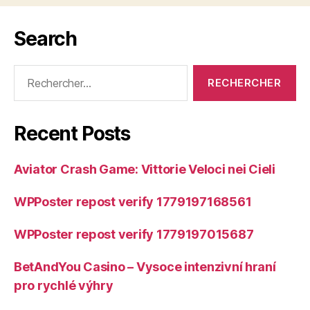
Search
Rechercher :
Recent Posts
Aviator Crash Game: Vittorie Veloci nei Cieli
WPPoster repost verify 1779197168561
WPPoster repost verify 1779197015687
BetAndYou Casino – Vysoce intenzivní hraní
pro rychlé výhry