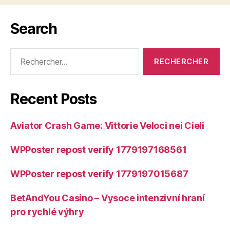
Search
Rechercher :
Recent Posts
Aviator Crash Game: Vittorie Veloci nei Cieli
WPPoster repost verify 1779197168561
WPPoster repost verify 1779197015687
BetAndYou Casino – Vysoce intenzivní hraní
pro rychlé výhry