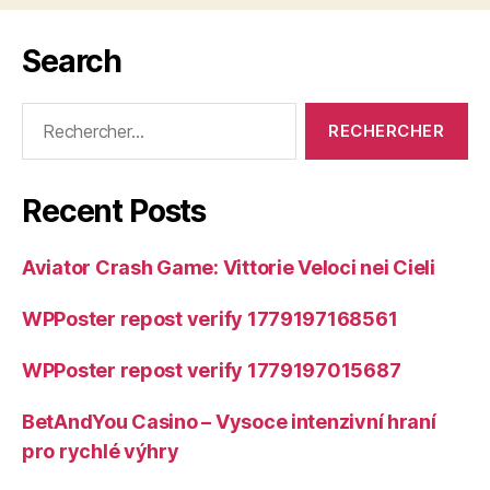
Search
Rechercher :
Recent Posts
Aviator Crash Game: Vittorie Veloci nei Cieli
WPPoster repost verify 1779197168561
WPPoster repost verify 1779197015687
BetAndYou Casino – Vysoce intenzivní hraní
pro rychlé výhry