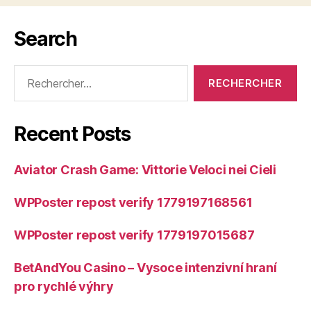
Search
Rechercher :
Recent Posts
Aviator Crash Game: Vittorie Veloci nei Cieli
WPPoster repost verify 1779197168561
WPPoster repost verify 1779197015687
BetAndYou Casino – Vysoce intenzivní hraní
pro rychlé výhry