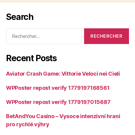
Search
Rechercher :
Recent Posts
Aviator Crash Game: Vittorie Veloci nei Cieli
WPPoster repost verify 1779197168561
WPPoster repost verify 1779197015687
BetAndYou Casino – Vysoce intenzivní hraní
pro rychlé výhry