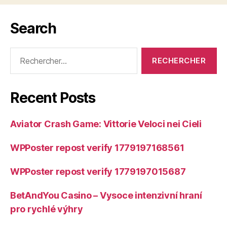
Search
Rechercher :
Recent Posts
Aviator Crash Game: Vittorie Veloci nei Cieli
WPPoster repost verify 1779197168561
WPPoster repost verify 1779197015687
BetAndYou Casino – Vysoce intenzivní hraní
pro rychlé výhry