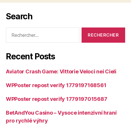
Search
Rechercher :
Recent Posts
Aviator Crash Game: Vittorie Veloci nei Cieli
WPPoster repost verify 1779197168561
WPPoster repost verify 1779197015687
BetAndYou Casino – Vysoce intenzivní hraní
pro rychlé výhry