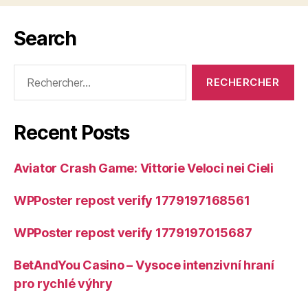
Search
Rechercher :
Recent Posts
Aviator Crash Game: Vittorie Veloci nei Cieli
WPPoster repost verify 1779197168561
WPPoster repost verify 1779197015687
BetAndYou Casino – Vysoce intenzivní hraní
pro rychlé výhry