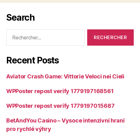
Search
Rechercher :
Recent Posts
Aviator Crash Game: Vittorie Veloci nei Cieli
WPPoster repost verify 1779197168561
WPPoster repost verify 1779197015687
BetAndYou Casino – Vysoce intenzivní hraní
pro rychlé výhry