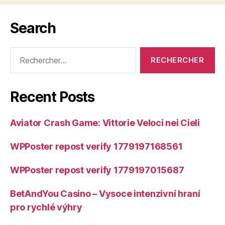
Search
Rechercher :
Recent Posts
Aviator Crash Game: Vittorie Veloci nei Cieli
WPPoster repost verify 1779197168561
WPPoster repost verify 1779197015687
BetAndYou Casino – Vysoce intenzivní hraní
pro rychlé výhry