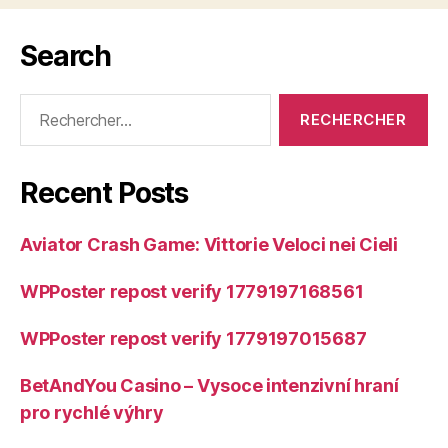
Search
Rechercher :
Recent Posts
Aviator Crash Game: Vittorie Veloci nei Cieli
WPPoster repost verify 1779197168561
WPPoster repost verify 1779197015687
BetAndYou Casino – Vysoce intenzivní hraní
pro rychlé výhry