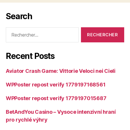
Search
Rechercher :
Recent Posts
Aviator Crash Game: Vittorie Veloci nei Cieli
WPPoster repost verify 1779197168561
WPPoster repost verify 1779197015687
BetAndYou Casino – Vysoce intenzivní hraní
pro rychlé výhry