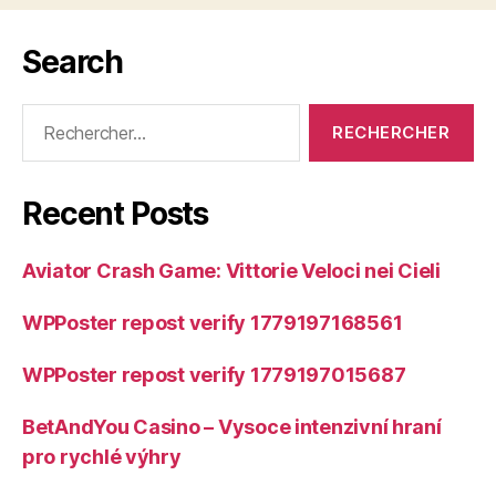
Search
Rechercher :
Recent Posts
Aviator Crash Game: Vittorie Veloci nei Cieli
WPPoster repost verify 1779197168561
WPPoster repost verify 1779197015687
BetAndYou Casino – Vysoce intenzivní hraní
pro rychlé výhry