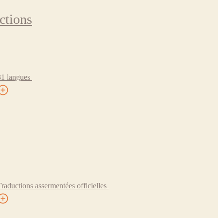
ctions
31 langues
Traductions assermentées officielles