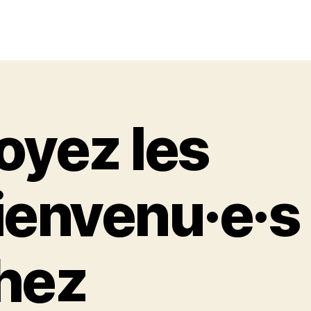
oyez les
ienvenu·e·s
hez