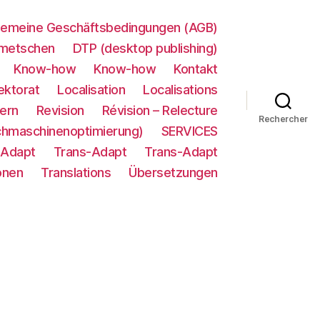
gemeine Geschäftsbedingungen (AGB)
metschen
DTP (desktop publishing)
Know-how
Know-how
Kontakt
ektorat
Localisation
Localisations
ern
Revision
Révision – Relecture
Rechercher
chmaschinenoptimierung)
SERVICES
-Adapt
Trans-Adapt
Trans-Adapt
onen
Translations
Übersetzungen