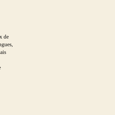
ux de
ingues,
ais
e