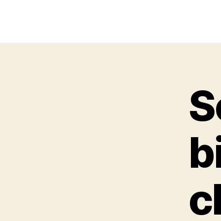
S
b
c