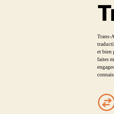
T
Trans-A
traduct
et bien
faites 
engageo
connais