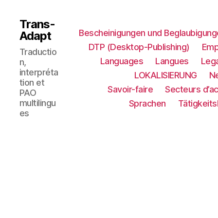
Trans-
Bescheinigungen und Beglaubigung
Adapt
DTP (Desktop-Publishing)
Emp
Traductio
Languages
Langues
Lega
n,
interpréta
LOKALISIERUNG​
N
tion et
Savoir-faire
Secteurs d’ac
PAO
multilingu
Sprachen
Tätigkeit
es