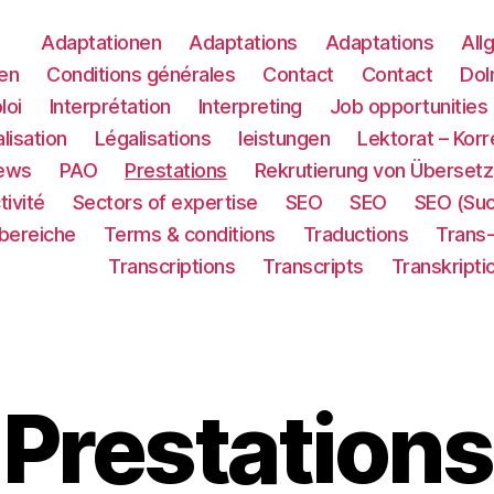
Adaptationen
Adaptations
Adaptations
All
en
Conditions générales
Contact
Contact
Dol
loi
Interprétation
Interpreting
Job opportunities
lisation
Légalisations
leistungen
Lektorat – Korr
ews
PAO
Prestations
Rekrutierung von Übersetz
tivité
Sectors of expertise
SEO
SEO
SEO (Su
sbereiche
Terms & conditions
Traductions
Trans
Transcriptions
Transcripts
Transkripti
Prestations