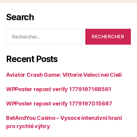
Search
Rechercher :
Recent Posts
Aviator Crash Game: Vittorie Veloci nei Cieli
WPPoster repost verify 1779197168561
WPPoster repost verify 1779197015687
BetAndYou Casino – Vysoce intenzivní hraní
pro rychlé výhry