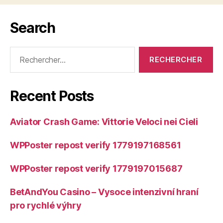
Search
Rechercher :
Recent Posts
Aviator Crash Game: Vittorie Veloci nei Cieli
WPPoster repost verify 1779197168561
WPPoster repost verify 1779197015687
BetAndYou Casino – Vysoce intenzivní hraní
pro rychlé výhry