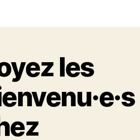
oyez les
ienvenu·e·s
hez