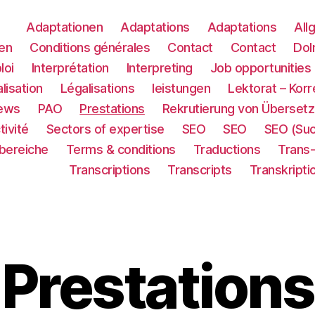
Adaptationen
Adaptations
Adaptations
All
en
Conditions générales
Contact
Contact
Dol
loi
Interprétation
Interpreting
Job opportunities
lisation
Légalisations
leistungen
Lektorat – Korr
ews
PAO
Prestations
Rekrutierung von Übersetz
tivité
Sectors of expertise
SEO
SEO
SEO (Su
sbereiche
Terms & conditions
Traductions
Trans
Transcriptions
Transcripts
Transkripti
Prestations