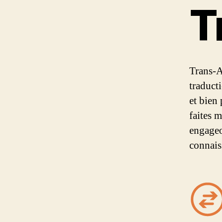
T
Trans-A
traduct
et bien
faites 
engageo
connais