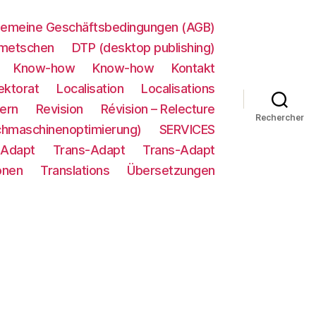
gemeine Geschäftsbedingungen (AGB)
metschen
DTP (desktop publishing)
Know-how
Know-how
Kontakt
ektorat
Localisation
Localisations
ern
Revision
Révision – Relecture
Rechercher
chmaschinenoptimierung)
SERVICES
-Adapt
Trans-Adapt
Trans-Adapt
onen
Translations
Übersetzungen