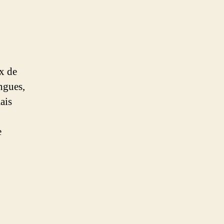
ux de
ingues,
ais
e