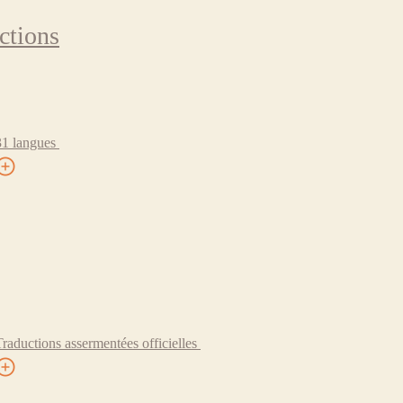
ctions
31 langues
Traductions assermentées officielles