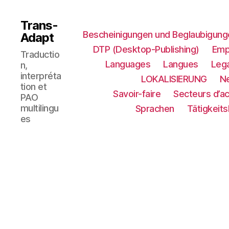
Trans-
Bescheinigungen und Beglaubigung
Adapt
DTP (Desktop-Publishing)
Emp
Traductio
Languages
Langues
Lega
n,
interpréta
LOKALISIERUNG​
N
tion et
Savoir-faire
Secteurs d’ac
PAO
multilingu
Sprachen
Tätigkeit
es