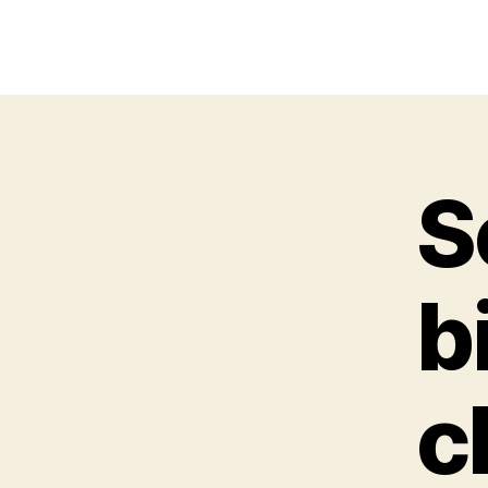
S
b
c