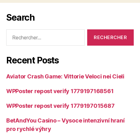
Search
Rechercher :
Recent Posts
Aviator Crash Game: Vittorie Veloci nei Cieli
WPPoster repost verify 1779197168561
WPPoster repost verify 1779197015687
BetAndYou Casino – Vysoce intenzivní hraní
pro rychlé výhry