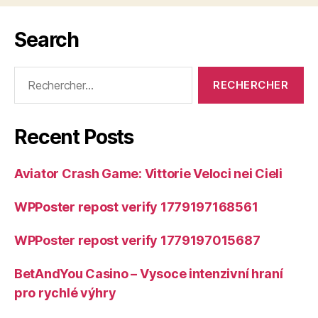
Search
Rechercher :
Recent Posts
Aviator Crash Game: Vittorie Veloci nei Cieli
WPPoster repost verify 1779197168561
WPPoster repost verify 1779197015687
BetAndYou Casino – Vysoce intenzivní hraní
pro rychlé výhry