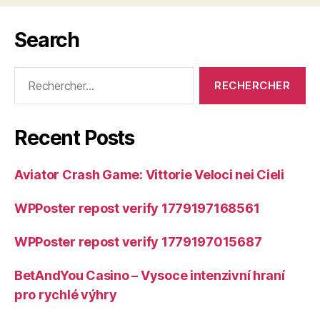
Search
Rechercher :
Recent Posts
Aviator Crash Game: Vittorie Veloci nei Cieli
WPPoster repost verify 1779197168561
WPPoster repost verify 1779197015687
BetAndYou Casino – Vysoce intenzivní hraní
pro rychlé výhry