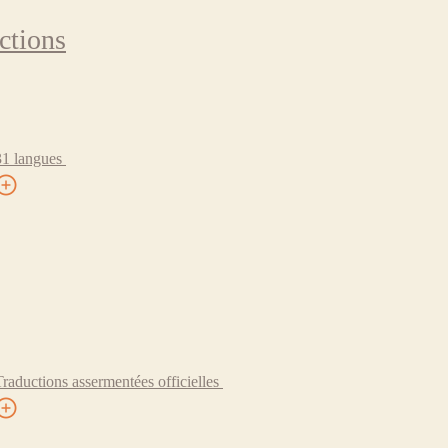
ctions
31 langues
Traductions assermentées officielles