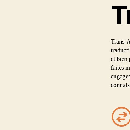
T
Trans-A
traduct
et bien
faites 
engageo
connais