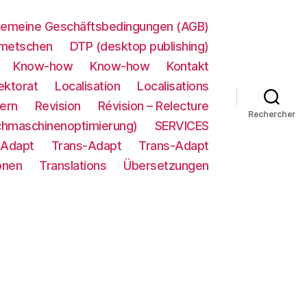
gemeine Geschäftsbedingungen (AGB)
metschen
DTP (desktop publishing)
Know-how
Know-how
Kontakt
ektorat
Localisation
Localisations
ern
Revision
Révision – Relecture
Rechercher
chmaschinenoptimierung)
SERVICES
-Adapt
Trans-Adapt
Trans-Adapt
onen
Translations
Übersetzungen