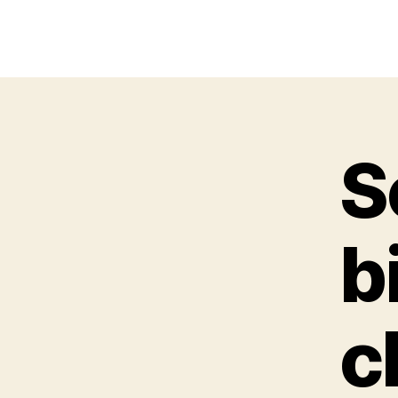
S
b
c