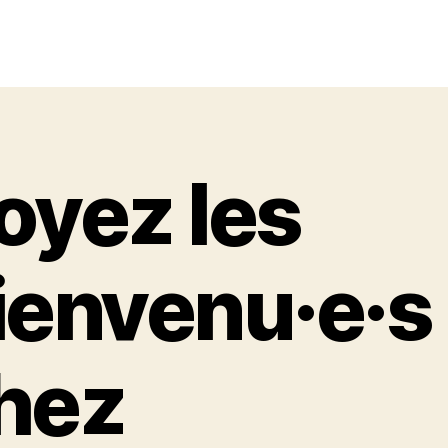
oyez les
ienvenu·e·s
hez