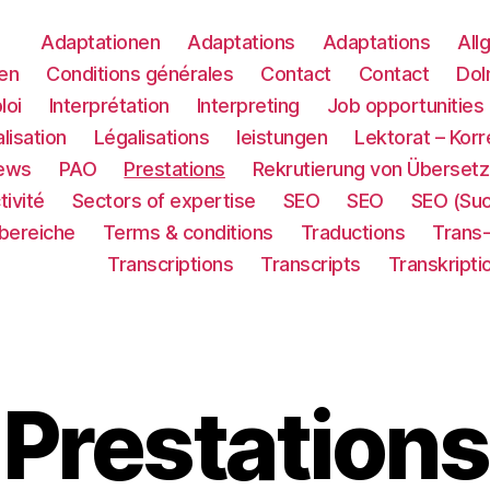
Adaptationen
Adaptations
Adaptations
All
en
Conditions générales
Contact
Contact
Dol
loi
Interprétation
Interpreting
Job opportunities
lisation
Légalisations
leistungen
Lektorat – Korr
ews
PAO
Prestations
Rekrutierung von Übersetz
tivité
Sectors of expertise
SEO
SEO
SEO (Su
sbereiche
Terms & conditions
Traductions
Trans
Transcriptions
Transcripts
Transkripti
Prestations