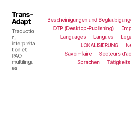
Trans-
Bescheinigungen und Beglaubigung
Adapt
DTP (Desktop-Publishing)
Emp
Traductio
Languages
Langues
Lega
n,
interpréta
LOKALISIERUNG​
N
tion et
Savoir-faire
Secteurs d’ac
PAO
multilingu
Sprachen
Tätigkeit
es