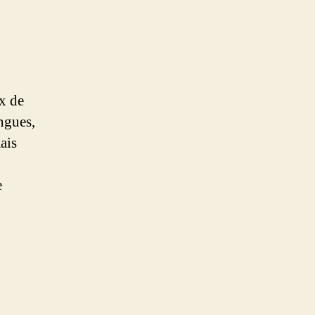
ux de
ingues,
ais
e