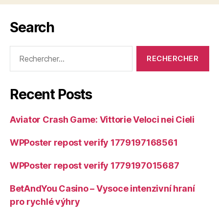
Search
Rechercher :
Recent Posts
Aviator Crash Game: Vittorie Veloci nei Cieli
WPPoster repost verify 1779197168561
WPPoster repost verify 1779197015687
BetAndYou Casino – Vysoce intenzivní hraní
pro rychlé výhry