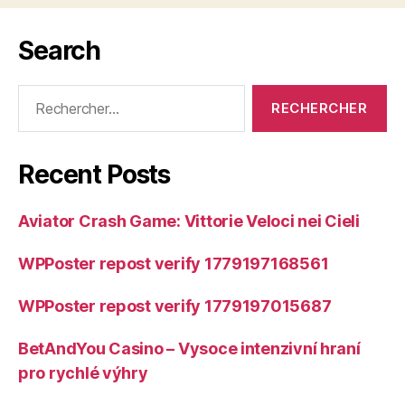
Search
Rechercher :
Recent Posts
Aviator Crash Game: Vittorie Veloci nei Cieli
WPPoster repost verify 1779197168561
WPPoster repost verify 1779197015687
BetAndYou Casino – Vysoce intenzivní hraní
pro rychlé výhry