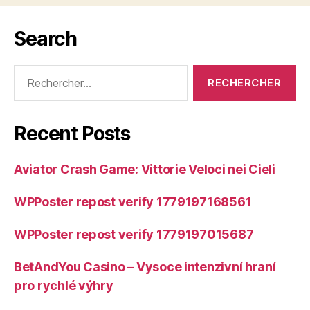
Search
Rechercher :
Recent Posts
Aviator Crash Game: Vittorie Veloci nei Cieli
WPPoster repost verify 1779197168561
WPPoster repost verify 1779197015687
BetAndYou Casino – Vysoce intenzivní hraní
pro rychlé výhry