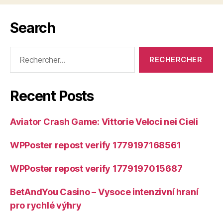
Search
Rechercher :
Recent Posts
Aviator Crash Game: Vittorie Veloci nei Cieli
WPPoster repost verify 1779197168561
WPPoster repost verify 1779197015687
BetAndYou Casino – Vysoce intenzivní hraní
pro rychlé výhry