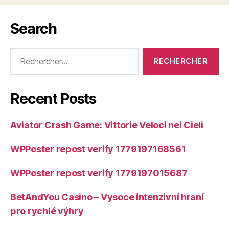
Search
Rechercher :
Recent Posts
Aviator Crash Game: Vittorie Veloci nei Cieli
WPPoster repost verify 1779197168561
WPPoster repost verify 1779197015687
BetAndYou Casino – Vysoce intenzivní hraní
pro rychlé výhry