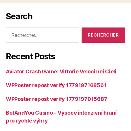
Search
Rechercher :
Recent Posts
Aviator Crash Game: Vittorie Veloci nei Cieli
WPPoster repost verify 1779197168561
WPPoster repost verify 1779197015687
BetAndYou Casino – Vysoce intenzivní hraní
pro rychlé výhry