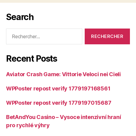
Search
Rechercher :
Recent Posts
Aviator Crash Game: Vittorie Veloci nei Cieli
WPPoster repost verify 1779197168561
WPPoster repost verify 1779197015687
BetAndYou Casino – Vysoce intenzivní hraní
pro rychlé výhry