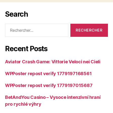
Search
Rechercher :
Recent Posts
Aviator Crash Game: Vittorie Veloci nei Cieli
WPPoster repost verify 1779197168561
WPPoster repost verify 1779197015687
BetAndYou Casino – Vysoce intenzivní hraní
pro rychlé výhry