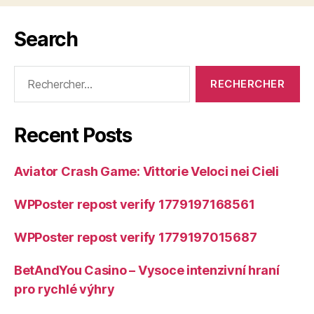
Search
Rechercher :
Recent Posts
Aviator Crash Game: Vittorie Veloci nei Cieli
WPPoster repost verify 1779197168561
WPPoster repost verify 1779197015687
BetAndYou Casino – Vysoce intenzivní hraní
pro rychlé výhry