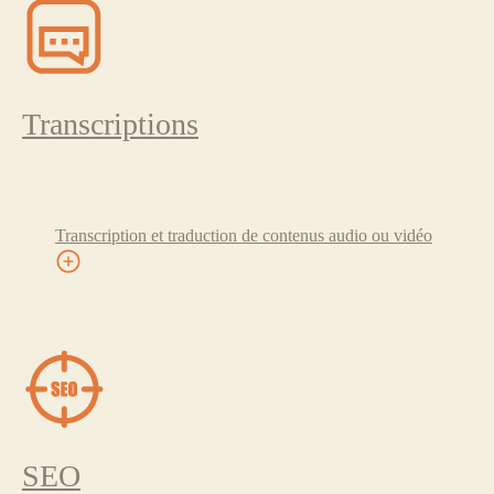
Transcriptions
Transcription et traduction de contenus audio ou vidéo
SEO