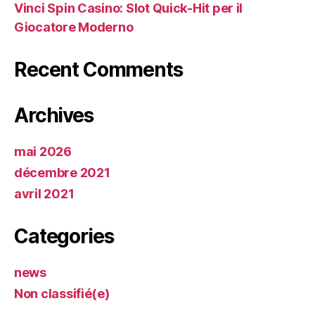
Vinci Spin Casino: Slot Quick‑Hit per il
Giocatore Moderno
Recent Comments
Archives
mai 2026
décembre 2021
avril 2021
Categories
news
Non classifié(e)