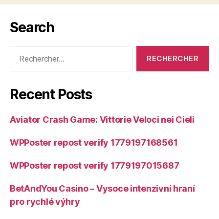
Search
Rechercher :
Recent Posts
Aviator Crash Game: Vittorie Veloci nei Cieli
WPPoster repost verify 1779197168561
WPPoster repost verify 1779197015687
BetAndYou Casino – Vysoce intenzivní hraní
pro rychlé výhry